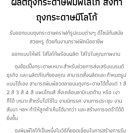
ผลิตถุงกระดาษพิมพ์โลโก้
สั่งทำ
ถุงกระดาษมีโลโก้
รับออกแบบถุงกระดาษคราฟท์รูปแบบต่างๆ ดีไซน์ทันสมัย
สวยหรู ด้วยทีมงานกราฟฟิคมืออาชีพ
ออกแบบให้ฟรี ใส่โลโก้พร้อมผลิต ใส่ใจในคุณภาพงาน
ถุงช้อปปิ้งกระดาษเหมาะสำหรับช่วยการส่งเสริมแบรนด์
ธุรกิจ และผลิตภัณฑ์ของคุณ สามารถสั่งผลิตและกำหนดรูป
แบบได้เอง สามารถพิมพ์ลวดลายบนถุงกระดาษได้ตั้งแต่ 1 สี
2 สี 3 สี 4 สี แพนโทนสี สั่งเคลือบลามิเนตด้าน หรือ เงา
ก็ได้ เหมาะสำหรับไปใช้ใน งานนิทรรศ งานการประชุม งาน
สัมนา ฯลฯ ทำให้ลูกค้าเห็นได้มากว่า และสร้างการจดจำได้ดี
ยิ่งขึ้น
ถุงพิมพ์โลโก้เป็นหนึ่งในวิธีที่ยอดเยี่ยมในการสร้างการรับ