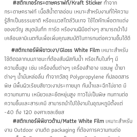
#สติกเกอร์กระดาษคราฟท์/Kraft Sticker
ทำจาก
กระดาษคราฟท์ เนื้อสีน้ำตาลอ่อน เหมาะสำหรับงานที่ให้ความ
รู้สึกเป็นธรรมชาติ หรือแนวสไตล์วินเทจ ใช้ไดคัทเพื่อตกแต่ง
ของขวัญ สมุดบันทึก การ์ด หรืองานฝีมือต่างๆ สามารถนำไป
เคลือบลามิเนตทับเพื่อเพิ่มคุณสมบัติในการทนต่อความชื้นได้ดี
#สติกเกอร์พีพีขาวเงา/Gloss White Film
เหมาะสำหรับ
ใช้ติดฉลากบนภาชนะที่ต้องสัมผัสกับน้ำ หรือเก็บในที่ๆ มี
ความชื้นสูง เช่น เครื่องดื่มต่างๆ เครื่องสำอาง แชมพู น้ำยา
ต่างๆ น้ำมันหล่อลื่น ทำจากวัสดุ Polypropylene ที่ปลอดสาร
พิษ มีพื้นผิวเรียบสีขาวเงาประกายมุก กันน้ำและฉีกไม่ขาด มี
ความทนทาน เหนียวและยืดหยุ่นสูง กาวไม่เป็นพิษ ทนทานต่อ
ความชื้นและสารเคมี สามารถนำไปใช้งานในอุณหภูมิตั้งแต่
-40 ถึง 120 องศาเซลเซียส
#สติกเกอร์พีพีขาวด้าน/Matte White Film
เหมาะสำหรับ
งาน Outdoor งานติด packaging ที่ต้องการความทนต่อ