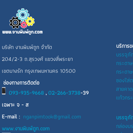
บริการข
บริษัท งานพิมพ์ถูก จำกัด
บรรจุภั
204/2-3 ถ.สุรวงศ์ แขวงสี่พระยา
กระดาษ
เขตบางรัก กรุงเทพมหานคร 10500
กระดาษ
ซองใส่ต
ช่องทางการติดต่อ
สายคาด
093-935-9668
,
02-266-3738
-39
แก้วกร
เฉพาะ จ - ส
E-mail :
nganpimtook@gmail.com
บรรจุภั
กล่องบร
www.งานพิมพ์ถูก.com