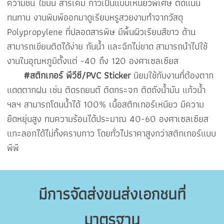
ความชื้น ไขมัน สารเคมี กาวเป็นแบบเหนียวพิเศษ ติดแน่น
ทนทาน งานพิมพ์ออกมาดูเรียบหรูสวยงามทำจากวัสดุ
Polypropylene ที่ปลอดสารพิษ มีพื้นผิวเรียบสีขาว ด้าน
สามารถเขียนติดได้ง่าย กันน้ำ และฉีกไม่ขาด
สามารถนำไปใช้
งานในอุณหภูมิตั้งแต่ -40 ถึง 120 องศาเซลเซียส
#สติกเกอร์ พีวีซี/PVC Sticker
นิยมใช้กับงานที่ต้องตาก
แดดตากฝน เช่น ติดรถยนต์ ติดกระจก ติดถังน้ำมัน แก้วน้ำ
ฯลฯ สามารถโดนน้ำได้ 100% เนื้อสติกเกอร์เหนียว มีความ
ยืดหยุ่นสูง ทนความร้อนได้ประมาณ 40-60 องศาเซลเซียส
แกะลอกได้ไม่ทิ้งคราบกาว โดยทั่วไปราคาสูงกว่าสติกเกอร์แบบ
พีพี
มีการจัดส่งขนส่งเอกชนที่
มาตรฐาน