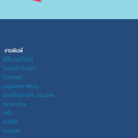
งานพิมพ์
สติ๊กเกอร์โลโก้
โบรชัวร์/ใบปลิว
โปสเตอร์
เมนูอาหาร Menu
บัตรกำนัล Gift voucher
ถุงกระดาษ
แฟ้ม
หนังสือ
นามบัตร