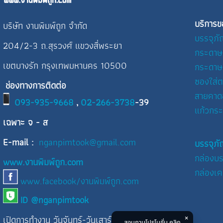
บริการข
บริษัท งานพิมพ์ถูก จำกัด
บรรจุภั
204/2-3 ถ.สุรวงศ์ แขวงสี่พระยา
กระดาษ
เขตบางรัก กรุงเทพมหานคร 10500
กระดาษ
ซองใส่ต
ช่องทางการติดต่อ
สายคาด
093-935-9668
,
02-266-3738
-39
แก้วกร
เฉพาะ จ - ส
E-mail :
nganpimtook@gmail.com
บรรจุภั
กล่องบร
www.งานพิมพ์ถูก.com
กล่องเค
www.facebook/งานพิมพ์ถูก.com
ID @nganpimtook
เปิดการทำงาน วันจันทร์-วันเสาร์
สอบถามโปรโมชั่น คลิก