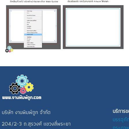
บริการข
บริษัท งานพิมพ์ถูก จำกัด
บรรจุภั
204/2-3 ถ.สุรวงศ์ แขวงสี่พระยา
กระดาษ